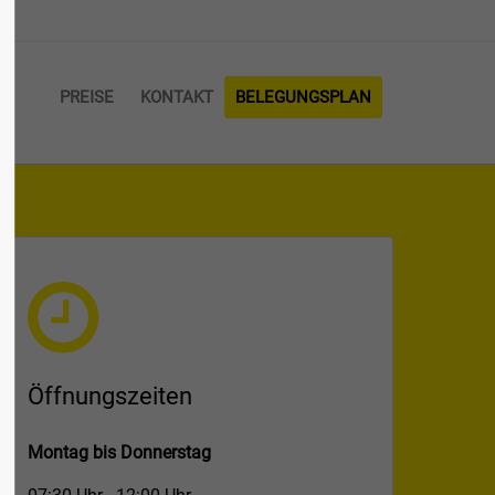
About us
PREISE
KONTAKT
BELEGUNGSPLAN
Lorem ipsum dolor sit amet,
consectetuer adipiscing elit.
Aenean commodo ligula eget dolor.
Aenean massa. Cum sociis natoque
penatibus et magnis dis parturient
montes, nascetur ridiculus mus. Donec
quam felis, ultricies nec.
Öffnungszeiten
Montag bis Donnerstag