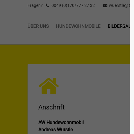
Fragen?
0049 (0)170/777 27 32
wuerstle@t-o
Login
Supp
ÜBER UNS
HUNDEWOHNMOBILE
BILDERGALE
Benutzername
Lorem ip
2
Passwort
Anmelden
We offer
Mon - Fr
Anschrift
Register
|
Lost your password?
AW Hundewohnmobil
Andreas Würstle