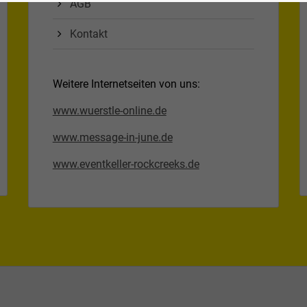
AGB
Kontakt
Weitere Internetseiten von uns:
www.wuerstle-online.de
www.message-in-june.de
www.eventkeller-rockcreeks.de