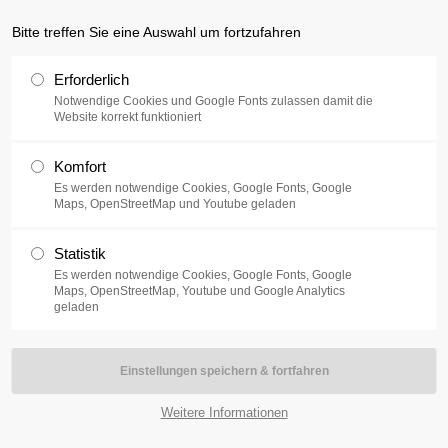
nline.de
Bitte treffen Sie eine Auswahl um fortzufahren
ort
Get in touch
Erforderlich
RIE
Notwendige Cookies und Google Fonts zulassen damit die
sum dolor sit amet:
Cybersteel Inc.
Website korrekt funktioniert
376-293 City Road, Suite 600
San Francisco, CA 94102
Komfort
Es werden notwendige Cookies, Google Fonts, Google
4h
Maps, OpenStreetMap und Youtube geladen
Have any questions?
/ 365days
+44 1234 567 890
Statistik
Drop us a line
Es werden notwendige Cookies, Google Fonts, Google
Maps, OpenStreetMap, Youtube und Google Analytics
info@yourdomain.com
geladen
 support for our customers
i 8:00am - 5:00pm
(GMT +1)
Service
Tipps
Weitere Informationen