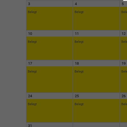
3
4
5
Belegt
Belegt
Bel
10
11
12
Belegt
Belegt
Bel
17
18
19
Belegt
Belegt
Bel
24
25
26
Belegt
Belegt
Bel
31