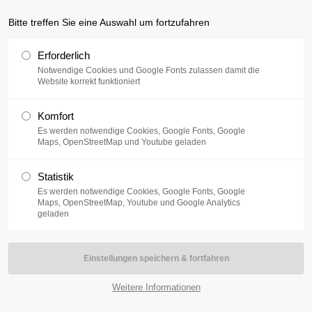
nline.de
Bitte treffen Sie eine Auswahl um fortzufahren
ort
Get in touch
Erforderlich
RIE
Notwendige Cookies und Google Fonts zulassen damit die
sum dolor sit amet:
Cybersteel Inc.
Website korrekt funktioniert
376-293 City Road, Suite 600
San Francisco, CA 94102
Komfort
Es werden notwendige Cookies, Google Fonts, Google
4h
Maps, OpenStreetMap und Youtube geladen
Have any questions?
/ 365days
+44 1234 567 890
Statistik
Drop us a line
August 2026
Es werden notwendige Cookies, Google Fonts, Google
Maps, OpenStreetMap, Youtube und Google Analytics
info@yourdomain.com
geladen
Mi
ttwoch
Do
nnerstag
Fr
eitag
 support for our customers
i 8:00am - 5:00pm
(GMT +1)
Weitere Informationen