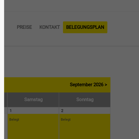
About us
PREISE
KONTAKT
BELEGUNGSPLAN
Lorem ipsum dolor sit amet,
consectetuer adipiscing elit.
Aenean commodo ligula eget dolor.
Aenean massa. Cum sociis natoque
penatibus et magnis dis parturient
montes, nascetur ridiculus mus. Donec
quam felis, ultricies nec.
September 2026 >
Sa
mstag
So
nntag
1
2
Belegt
Belegt